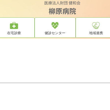
在宅診療
健診センター
地域連携
センタートップ
医学生の方へ
はじめての方へ
看護部・学生サイト
外来案内
当院について
地域連携事業
在宅診療部
入院案内
健診コース
採用情報（健和会）
お申込み・ご
足立健康友の会
健康サポート