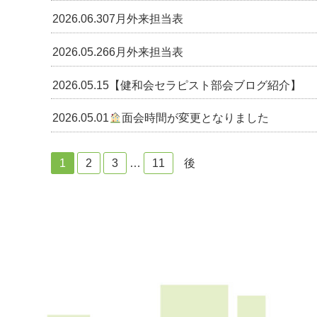
2026.06.30
7月外来担当表
2026.05.26
6月外来担当表
2026.05.15
【健和会セラピスト部会ブログ紹介】
2026.05.01
面会時間が変更となりました
投
1
2
3
…
11
後
稿
の
ペ
ー
ジ
送
り